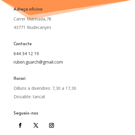
Adreça oficina
Carrer Marinada,78
43771 Riudecanyes
Contacte
644 34 12 19
ruben.guarch@gmail.com
Horari
Dilluns a divendres: 7,30 a 17,30
Dissabte: tancat
Segueix-nos